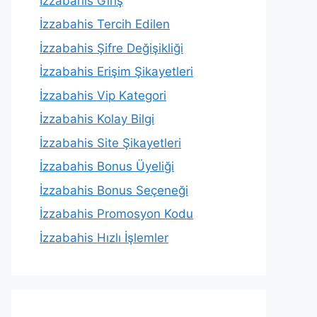
İzzabahis Giriş
İzzabahis Tercih Edilen
İzzabahis Şifre Değişikliği
İzzabahis Erişim Şikayetleri
İzzabahis Vip Kategori
İzzabahis Kolay Bilgi
İzzabahis Site Şikayetleri
İzzabahis Bonus Üyeliği
İzzabahis Bonus Seçeneği
İzzabahis Promosyon Kodu
İzzabahis Hızlı İşlemler