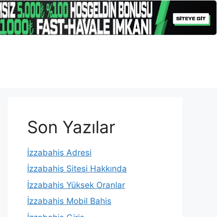
Son Yazılar
İzzabahis Adresi
İzzabahis Sitesi Hakkında
İzzabahis Yüksek Oranlar
İzzabahis Mobil Bahis