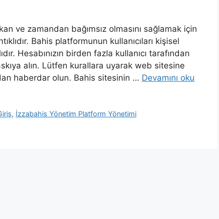
ekan ve zamandan bağımsız olmasını sağlamak için
ıklıdır. Bahis platformunun kullanıcıları kişisel
rlıdır. Hesabınızın birden fazla kullanıcı tarafından
skıya alın. Lütfen kurallara uyarak web sitesine
dan haberdar olun. Bahis sitesinin …
Devamını oku
iriş
,
İzzabahis Yönetim Platform Yönetimi