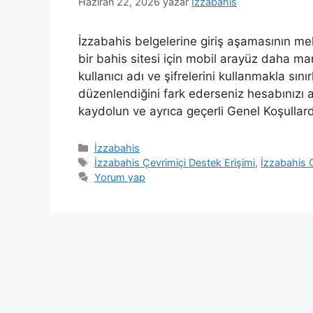
Haziran 22, 2026
yazar
İzzabahis
İzzabahis belgelerine giriş aşamasının m
bir bahis sitesi için mobil arayüz daha mant
kullanıcı adı ve şifrelerini kullanmakla sını
düzenlendiğini fark ederseniz hesabınızı a
kaydolun ve ayrıca geçerli Genel Koşullar
Kategoriler
İzzabahis
Etiketler
İzzabahis Çevrimiçi Destek Erişimi
,
İzzabahis G
Yorum yap