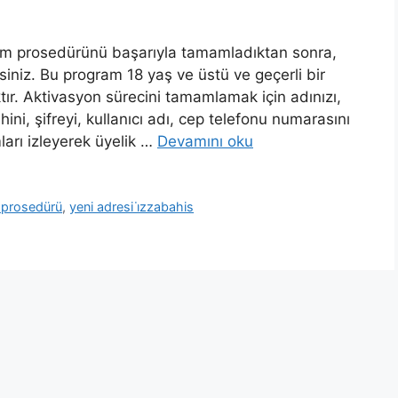
şim prosedürünü başarıyla tamamladıktan sonra,
siniz. Bu program 18 yaş ve üstü ve geçerli bir
tır. Aktivasyon sürecini tamamlamak için adınızı,
ini, şifreyi, kullanıcı adı, cep telefonu numarasını
mları izleyerek üyelik …
Devamını oku
m prosedürü
,
yeni adresi i̇zzabahis