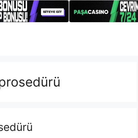
 prosedürü
osedürü