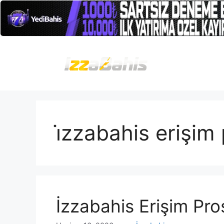
İçeriğe
atla
i̇zzabahis erişim
İzzabahis Erişim Pr