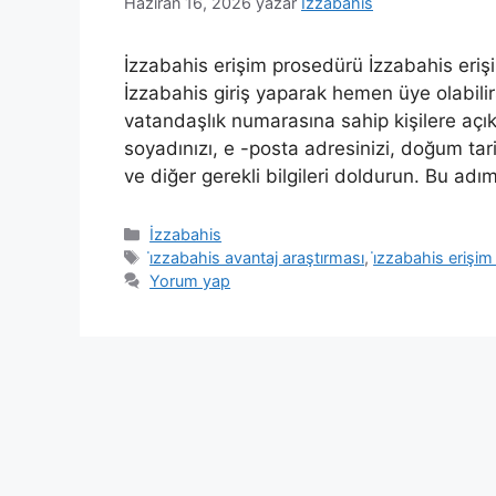
Haziran 16, 2026
yazar
İzzabahis
İzzabahis erişim prosedürü İzzabahis eri
İzzabahis giriş yaparak hemen üye olabilir
vatandaşlık numarasına sahip kişilere açık
soyadınızı, e -posta adresinizi, doğum tarih
ve diğer gerekli bilgileri doldurun. Bu adı
Kategoriler
İzzabahis
Etiketler
i̇zzabahis avantaj araştırması
,
i̇zzabahis erişi
Yorum yap