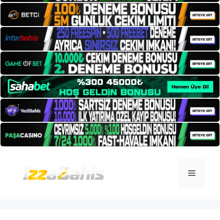
İçeriğe
atla
Menü