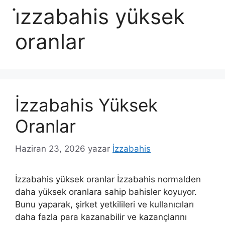
i̇zzabahis yüksek
oranlar
İzzabahis Yüksek
Oranlar
Haziran 23, 2026
yazar
İzzabahis
İzzabahis yüksek oranlar İzzabahis normalden
daha yüksek oranlara sahip bahisler koyuyor.
Bunu yaparak, şirket yetkilileri ve kullanıcıları
daha fazla para kazanabilir ve kazançlarını