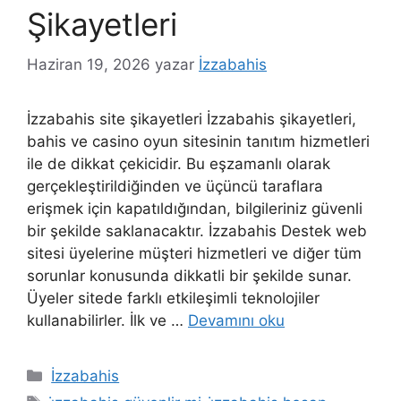
Şikayetleri
Haziran 19, 2026
yazar
İzzabahis
İzzabahis site şikayetleri İzzabahis şikayetleri,
bahis ve casino oyun sitesinin tanıtım hizmetleri
ile de dikkat çekicidir. Bu eşzamanlı olarak
gerçekleştirildiğinden ve üçüncü taraflara
erişmek için kapatıldığından, bilgileriniz güvenli
bir şekilde saklanacaktır. İzzabahis Destek web
sitesi üyelerine müşteri hizmetleri ve diğer tüm
sorunlar konusunda dikkatli bir şekilde sunar.
Üyeler sitede farklı etkileşimli teknolojiler
kullanabilirler. İlk ve …
Devamını oku
Kategoriler
İzzabahis
Etiketler