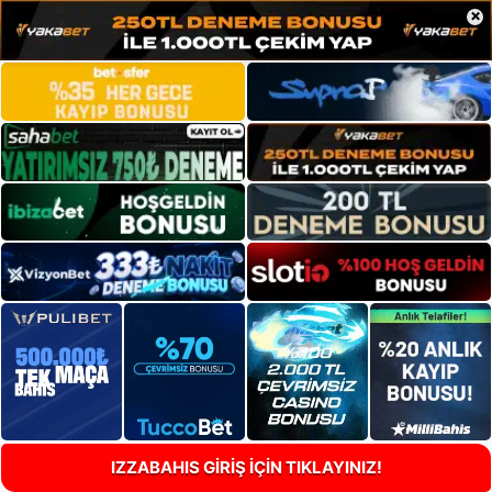
×
IZZABAHIS GİRİŞ İÇİN TIKLAYINIZ!