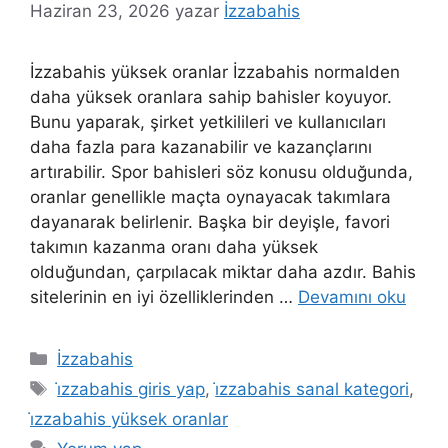
Haziran 23, 2026
yazar
İzzabahis
İzzabahis yüksek oranlar İzzabahis normalden
daha yüksek oranlara sahip bahisler koyuyor.
Bunu yaparak, şirket yetkilileri ve kullanıcıları
daha fazla para kazanabilir ve kazançlarını
artırabilir. Spor bahisleri söz konusu olduğunda,
oranlar genellikle maçta oynayacak takımlara
dayanarak belirlenir. Başka bir deyişle, favori
takımın kazanma oranı daha yüksek
olduğundan, çarpılacak miktar daha azdır. Bahis
sitelerinin en iyi özelliklerinden …
Devamını oku
Kategoriler
İzzabahis
Etiketler
i̇zzabahis giris yap
,
i̇zzabahis sanal kategori
,
i̇zzabahis yüksek oranlar