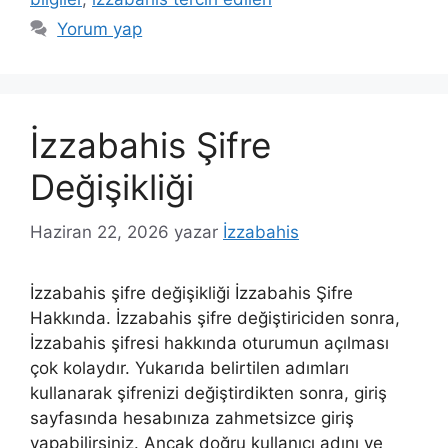
Yorum yap
İzzabahis Şifre
Değişikliği
Haziran 22, 2026
yazar
İzzabahis
İzzabahis şifre değişikliği İzzabahis Şifre
Hakkında. İzzabahis şifre değiştiriciden sonra,
İzzabahis şifresi hakkında oturumun açılması
çok kolaydır. Yukarıda belirtilen adımları
kullanarak şifrenizi değiştirdikten sonra, giriş
sayfasında hesabınıza zahmetsizce giriş
yapabilirsiniz. Ancak doğru kullanıcı adını ve