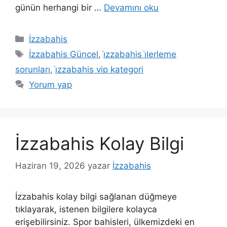
günün herhangi bir …
Devamını oku
Kategoriler
İzzabahis
Etiketler
İzzabahis Güncel
,
i̇zzabahis i̇lerleme
sorunları
,
i̇zzabahis vip kategori
Yorum yap
İzzabahis Kolay Bilgi
Haziran 19, 2026
yazar
İzzabahis
İzzabahis kolay bilgi sağlanan düğmeye
tıklayarak, istenen bilgilere kolayca
erişebilirsiniz. Spor bahisleri, ülkemizdeki en