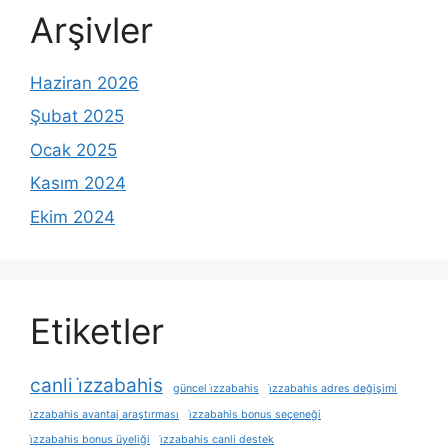
Arşivler
Haziran 2026
Şubat 2025
Ocak 2025
Kasım 2024
Ekim 2024
Etiketler
canli i̇zzabahis
güncel i̇zzabahis
i̇zzabahis adres değişimi
i̇zzabahis avantaj araştırması
i̇zzabahis bonus seçeneği
i̇zzabahis bonus üyeliği
i̇zzabahis canli destek