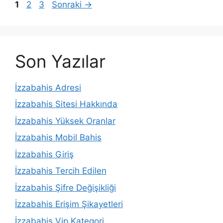
Sayfa
Sayfa
Sayfa
1
2
3
Sonraki
→
Son Yazılar
İzzabahis Adresi
İzzabahis Sitesi Hakkında
İzzabahis Yüksek Oranlar
İzzabahis Mobil Bahis
İzzabahis Giriş
İzzabahis Tercih Edilen
İzzabahis Şifre Değişikliği
İzzabahis Erişim Şikayetleri
İzzabahis Vip Kategori