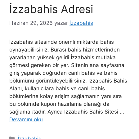
İzzabahis Adresi
Haziran 29, 2026
yazar
İzzabahis
İzzabahis sitesinde önemli miktarda bahis
oynayabilirsiniz. Burası bahis hizmetlerinden
yararlanan yüksek gelirli İzzabahis mutlaka
görmesi gereken bir yer. Sitenin ana sayfasına
giriş yaparak doğrudan canlı bahis ve bahis
bölümünü görüntüleyebilirsiniz. İzzabahis Bahis
Alanı, kullanıcılara bahis ve canlı bahis
bölümlerine kolay erişim sağlamanın yanı sıra
bu bölümde kupon hazırlama olanağı da
sağlamaktadır. Ayrıca İzzabahis Bahis Sitesi …
Devamını oku
Kategoriler
İzzabahis