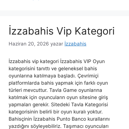
İzzabahis Vip Kategori
Haziran 20, 2026
yazar
İzzabahis
İzzabahis vip kategori İzzabahis VIP Oyun
kategorisini tanıttı ve geleneksel bahis
oyunlarına katılmaya başladı. Çevrimiçi
platformlarda bahis yapmak için farklı oyun
türleri mevcuttur. Tavla Game oyunlarına
katılmak için oyuncuların oyun sitesine giriş
yapmaları gerekir. Sitedeki Tavla Kategorisi
kategorisinin belirli bir oyun kuralı yoktur.
Bahisçinin İzzabahis Punto Banco kurallarını
yazdığını söyleyebiliriz. Taşımacı oyuncuları