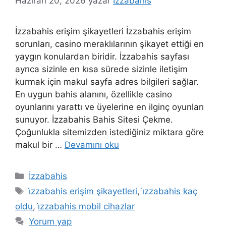
Haziran 20, 2026
yazar
İzzabahis
İzzabahis erişim şikayetleri İzzabahis erişim
sorunları, casino meraklılarının şikayet ettiği en
yaygın konulardan biridir. İzzabahis sayfası
ayrıca sizinle en kısa sürede sizinle iletişim
kurmak için makul sayfa adres bilgileri sağlar.
En uygun bahis alanını, özellikle casino
oyunlarını yarattı ve üyelerine en ilginç oyunları
sunuyor. İzzabahis Bahis Sitesi Çekme.
Çoğunlukla sitemizden istediğiniz miktara göre
makul bir …
Devamını oku
Kategoriler
İzzabahis
Etiketler
i̇zzabahis erişim şikayetleri
,
i̇zzabahis kaç
oldu
,
i̇zzabahis mobil cihazlar
Yorum yap