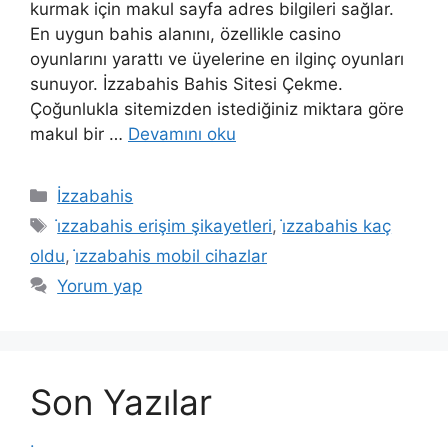
kurmak için makul sayfa adres bilgileri sağlar.
En uygun bahis alanını, özellikle casino
oyunlarını yarattı ve üyelerine en ilginç oyunları
sunuyor. İzzabahis Bahis Sitesi Çekme.
Çoğunlukla sitemizden istediğiniz miktara göre
makul bir …
Devamını oku
Kategoriler
İzzabahis
Etiketler
i̇zzabahis erişim şikayetleri
,
i̇zzabahis kaç
oldu
,
i̇zzabahis mobil cihazlar
Yorum yap
Son Yazılar