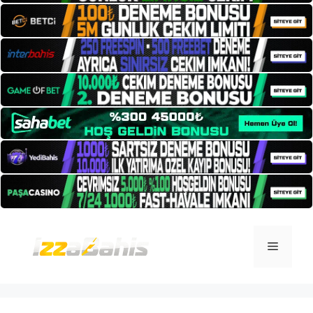
İçeriğe
atla
Menü