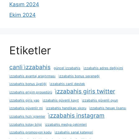
Kasım 2024
Ekim 2024
Etiketler
canli i̇zzabahis
güncel i̇zzabahis
i̇zzabahis adres değişimi
i̇zzabahis avantaj araştırması
i̇zzabahis bonus seçeneği
i̇zzabahis bonus üyeliği
i̇zzabahis canli destek
i̇zzabahis giris twitter
i̇zzabahis erişim prosedürü
i̇zzabahis giris yap
i̇zzabahis güvenli kayıt
i̇zzabahis güvenli oyun
i̇zzabahis güvenlir mi
i̇zzabahis handikap skoru
i̇zzabahis hesap lisansı
i̇zzabahis instagram
i̇zzabahis hızlı i̇şlemler
i̇zzabahis kolay bilgi
i̇zzabahis medya çekimleri
i̇zzabahis promosyon kodu
i̇zzabahis sanal kategori