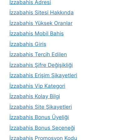
İzzabahis Adresi
İzzabahis Sitesi Hakkında
İzzabahis Yüksek Oranlar
İzzabahis Mobil Bahis
İzzabahis Giriş
İzzabahis Tercih Edilen
İzzabahis Şifre Değişikliği
İzzabahis Erişim Şikayetleri
İzzabahis Vip Kategori
İzzabahis Kolay Bilgi
İzzabahis Site Şikayetleri
İzzabahis Bonus Üyeliği
İzzabahis Bonus Seçeneği
İzzabahis Promosyon Kodu