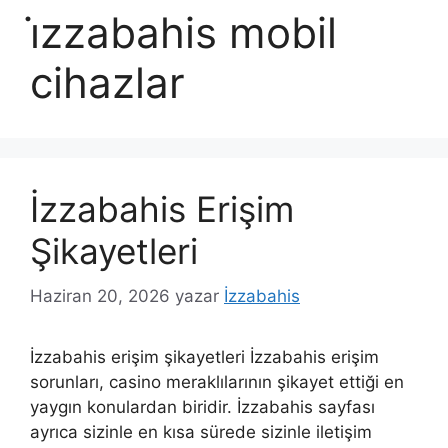
i̇zzabahis mobil
cihazlar
İzzabahis Erişim
Şikayetleri
Haziran 20, 2026
yazar
İzzabahis
İzzabahis erişim şikayetleri İzzabahis erişim
sorunları, casino meraklılarının şikayet ettiği en
yaygın konulardan biridir. İzzabahis sayfası
ayrıca sizinle en kısa sürede sizinle iletişim