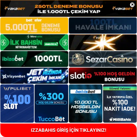
×
IZZABAHIS GİRİŞ İÇİN TIKLAYINIZ!