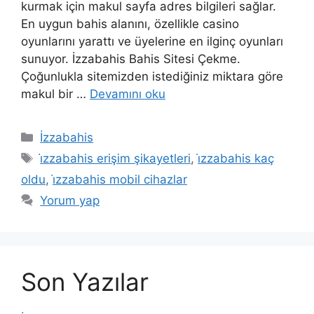
kurmak için makul sayfa adres bilgileri sağlar.
En uygun bahis alanını, özellikle casino
oyunlarını yarattı ve üyelerine en ilginç oyunları
sunuyor. İzzabahis Bahis Sitesi Çekme.
Çoğunlukla sitemizden istediğiniz miktara göre
makul bir …
Devamını oku
Kategoriler
İzzabahis
Etiketler
i̇zzabahis erişim şikayetleri
,
i̇zzabahis kaç
oldu
,
i̇zzabahis mobil cihazlar
Yorum yap
Son Yazılar