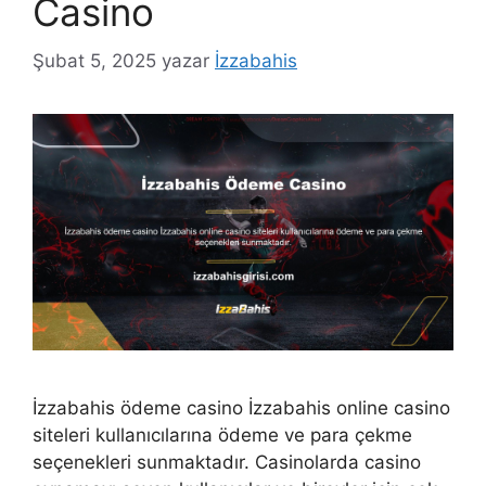
Casino
Şubat 5, 2025
yazar
İzzabahis
İzzabahis ödeme casino İzzabahis online casino
siteleri kullanıcılarına ödeme ve para çekme
seçenekleri sunmaktadır. Casinolarda casino