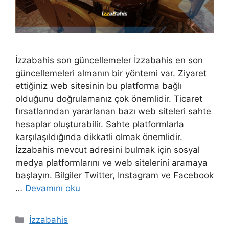
İzzabahis son güncellemeler İzzabahis en son
güncellemeleri almanın bir yöntemi var. Ziyaret
ettiğiniz web sitesinin bu platforma bağlı
olduğunu doğrulamanız çok önemlidir. Ticaret
fırsatlarından yararlanan bazı web siteleri sahte
hesaplar oluşturabilir. Sahte platformlarla
karşılaşıldığında dikkatli olmak önemlidir.
İzzabahis mevcut adresini bulmak için sosyal
medya platformlarını ve web sitelerini aramaya
başlayın. Bilgiler Twitter, Instagram ve Facebook
…
Devamını oku
Kategoriler
İzzabahis