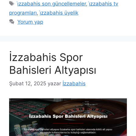
Etiketler
i̇zzabahis son güncellemeler
,
i̇zzabahis tv
programları
,
i̇zzabahis üyelik
Yorum yap
İzzabahis Spor
Bahisleri Altyapısı
Şubat 12, 2025
yazar
İzzabahis