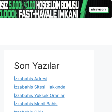
Son Yazılar
İzzabahis Adresi
İzzabahis Sitesi Hakkında
İzzabahis Yüksek Oranlar
İzzabahis Mobil Bahis