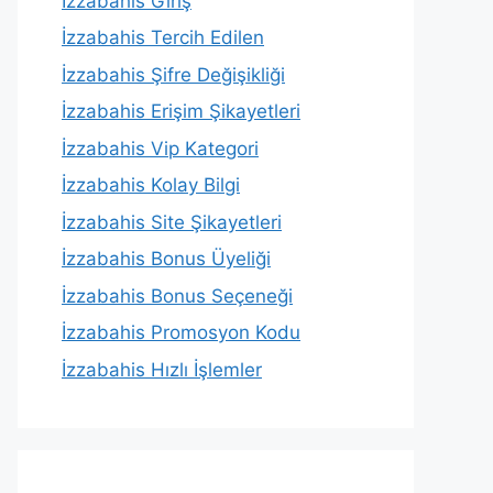
İzzabahis Giriş
İzzabahis Tercih Edilen
İzzabahis Şifre Değişikliği
İzzabahis Erişim Şikayetleri
İzzabahis Vip Kategori
İzzabahis Kolay Bilgi
İzzabahis Site Şikayetleri
İzzabahis Bonus Üyeliği
İzzabahis Bonus Seçeneği
İzzabahis Promosyon Kodu
İzzabahis Hızlı İşlemler