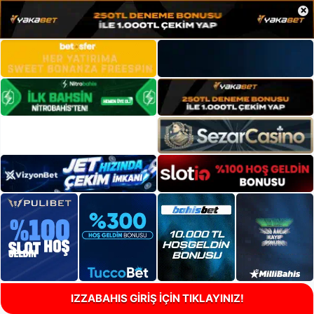
×
IZZABAHIS GİRİŞ İÇİN TIKLAYINIZ!