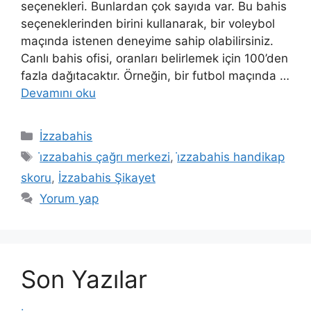
seçenekleri. Bunlardan çok sayıda var. Bu bahis
seçeneklerinden birini kullanarak, bir voleybol
maçında istenen deneyime sahip olabilirsiniz.
Canlı bahis ofisi, oranları belirlemek için 100’den
fazla dağıtacaktır. Örneğin, bir futbol maçında …
Devamını oku
Kategoriler
İzzabahis
Etiketler
i̇zzabahis çağrı merkezi
,
i̇zzabahis handikap
skoru
,
İzzabahis Şikayet
Yorum yap
Son Yazılar