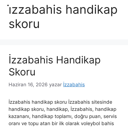
i̇zzabahis handikap
skoru
İzzabahis Handikap
Skoru
Haziran 16, 2026
yazar
İzzabahis
İzzabahis handikap skoru İzzabahis sitesinde
handikap skoru, handikap, İzzabahis, handikap
kazananı, handikap toplamı, doğru puan, servis
oranı ve topu atan bir ilk olarak voleybol bahis