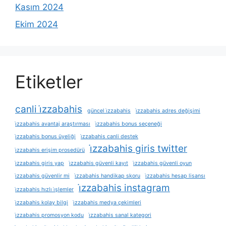
Kasım 2024
Ekim 2024
Etiketler
canli i̇zzabahis
güncel i̇zzabahis
i̇zzabahis adres değişimi
i̇zzabahis avantaj araştırması
i̇zzabahis bonus seçeneği
i̇zzabahis bonus üyeliği
i̇zzabahis canli destek
i̇zzabahis giris twitter
i̇zzabahis erişim prosedürü
i̇zzabahis giris yap
i̇zzabahis güvenli kayıt
i̇zzabahis güvenli oyun
i̇zzabahis güvenlir mi
i̇zzabahis handikap skoru
i̇zzabahis hesap lisansı
i̇zzabahis instagram
i̇zzabahis hızlı i̇şlemler
i̇zzabahis kolay bilgi
i̇zzabahis medya çekimleri
i̇zzabahis promosyon kodu
i̇zzabahis sanal kategori