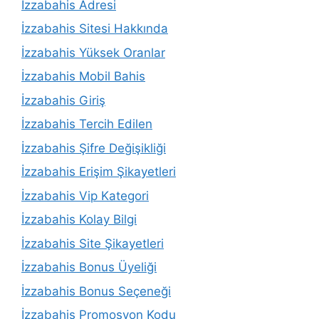
İzzabahis Adresi
İzzabahis Sitesi Hakkında
İzzabahis Yüksek Oranlar
İzzabahis Mobil Bahis
İzzabahis Giriş
İzzabahis Tercih Edilen
İzzabahis Şifre Değişikliği
İzzabahis Erişim Şikayetleri
İzzabahis Vip Kategori
İzzabahis Kolay Bilgi
İzzabahis Site Şikayetleri
İzzabahis Bonus Üyeliği
İzzabahis Bonus Seçeneği
İzzabahis Promosyon Kodu