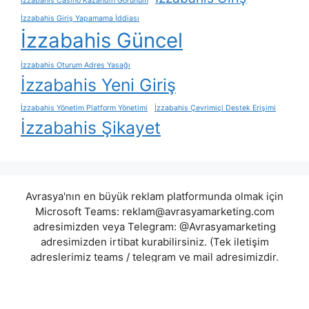
İzzabahis Casino Kazandın Görünüm
İzzabahis Giriş Yapamama İddiası
İzzabahis Güncel
İzzabahis Oturum Adres Yasağı
İzzabahis Yeni Giriş
İzzabahis Yönetim Platform Yönetimi
İzzabahis Çevrimiçi Destek Erişimi
İzzabahis Şikayet
Avrasya'nın en büyük reklam platformunda olmak için
Microsoft Teams:
reklam@avrasyamarketing.com
adresimizden veya Telegram: @Avrasyamarketing
adresimizden irtibat kurabilirsiniz. (Tek iletişim
adreslerimiz teams / telegram ve mail adresimizdir.
Harici hiçbir iletişim adresimiz bulunmamaktadır.
Lütfen itibar etmeyiniz.) Türkiye yasalarına göre 7258
sayılı kanun uyarınca yasa dışı bahis oynamanın