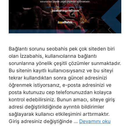
Bağlantı sorunu seobahis pek çok siteden biri
olan İzzabahis, kullanıcılarına bağlantı
sorunlarına yönelik çeşitli çözümler sunmaktadır.
Bu sitenin kayıtlı kullanıcısıysanız ve bu siteyi
tekrar kullandıktan sonra güncel adresinizi
öğrenmek istiyorsanız, e-posta adresinizi ve
posta kutunuzu cep telefonunuzdan kolayca
kontrol edebilirsiniz. Bunun amacı, siteye giriş
adresi değiştirildiğinde ayrıntılı bildirimler
sağlayarak kullanıcı etkileşimini arttırmaktır.
Giriş adresiniz değiştiğinde …
Devamını oku