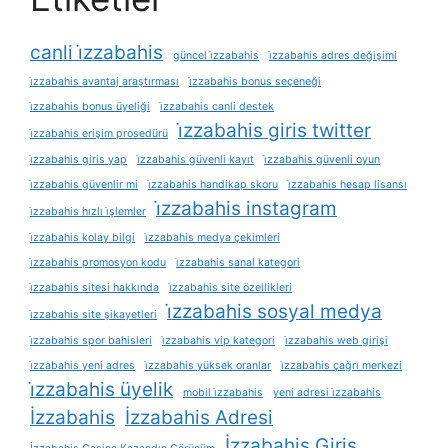
canli i̇zzabahis
güncel i̇zzabahis
i̇zzabahis adres değişimi
i̇zzabahis avantaj araştırması
i̇zzabahis bonus seçeneği
i̇zzabahis bonus üyeliği
i̇zzabahis canli destek
i̇zzabahis giris twitter
i̇zzabahis erişim prosedürü
i̇zzabahis giris yap
i̇zzabahis güvenli kayıt
i̇zzabahis güvenli oyun
i̇zzabahis güvenlir mi
i̇zzabahis handikap skoru
i̇zzabahis hesap lisansı
i̇zzabahis instagram
i̇zzabahis hızlı i̇şlemler
i̇zzabahis kolay bilgi
i̇zzabahis medya çekimleri
i̇zzabahis promosyon kodu
i̇zzabahis sanal kategori
i̇zzabahis sitesi hakkında
i̇zzabahis site özellikleri
i̇zzabahis sosyal medya
i̇zzabahis site şikayetleri
i̇zzabahis spor bahisleri
i̇zzabahis vip kategori
i̇zzabahis web girişi
i̇zzabahis yeni adres
i̇zzabahis yüksek oranlar
i̇zzabahis çağrı merkezi
i̇zzabahis üyelik
mobil i̇zzabahis
yeni adresi i̇zzabahis
İzzabahis
İzzabahis Adresi
İzzabahis Giriş