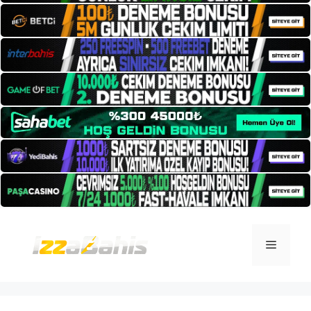
İçeriğe
atla
Menü