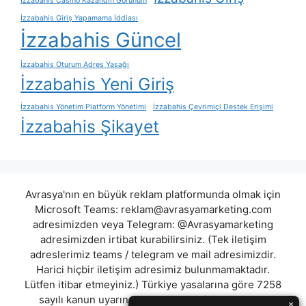
İzzabahis Casino Kazandın Görünüm
İzzabahis Giriş Yapamama İddiası
İzzabahis Güncel
İzzabahis Oturum Adres Yasağı
İzzabahis Yeni Giriş
İzzabahis Yönetim Platform Yönetimi
İzzabahis Çevrimiçi Destek Erişimi
İzzabahis Şikayet
Avrasya'nın en büyük reklam platformunda olmak için
Microsoft Teams:
reklam@avrasyamarketing.com
adresimizden veya Telegram: @Avrasyamarketing
adresimizden irtibat kurabilirsiniz. (Tek iletişim
adreslerimiz teams / telegram ve mail adresimizdir.
Harici hiçbir iletişim adresimiz bulunmamaktadır.
Lütfen itibar etmeyiniz.) Türkiye yasalarına göre 7258
sayılı kanun uyarınca yasa dışı bahis oynamanın