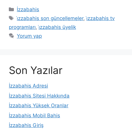
Kategoriler
İzzabahis
Etiketler
i̇zzabahis son güncellemeler
,
i̇zzabahis tv
programları
,
i̇zzabahis üyelik
Yorum yap
Son Yazılar
İzzabahis Adresi
İzzabahis Sitesi Hakkında
İzzabahis Yüksek Oranlar
İzzabahis Mobil Bahis
İzzabahis Giriş