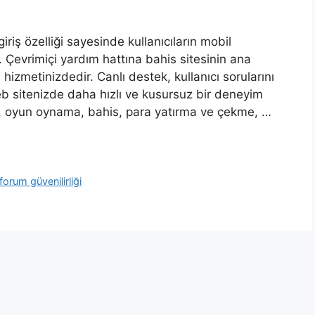
giriş özelliği sayesinde kullanıcıların mobil
. Çevrimiçi yardım hattına bahis sitesinin ana
 hizmetinizdedir. Canlı destek, kullanıcı sorularını
b sitenizde daha hızlı ve kusursuz bir deneyim
, oyun oynama, bahis, para yatırma ve çekme, …
forum güvenilirliği