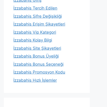
İzzabahis Giriş
İzzabahis Tercih Edilen
İzzabahis Şifre Değişikliği
İzzabahis Erişim Şikayetleri
İzzabahis Vip Kategori
İzzabahis Kolay Bilgi
İzzabahis Site Şikayetleri
İzzabahis Bonus Üyeliği
İzzabahis Bonus Seçeneği
İzzabahis Promosyon Kodu
İzzabahis Hızlı İşlemler