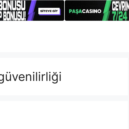
üvenilirliği