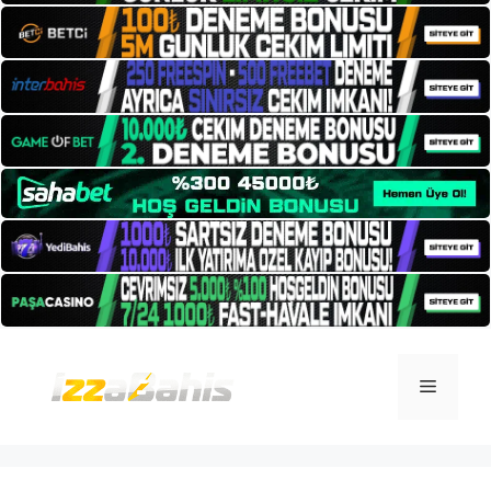
İçeriğe
atla
Menü