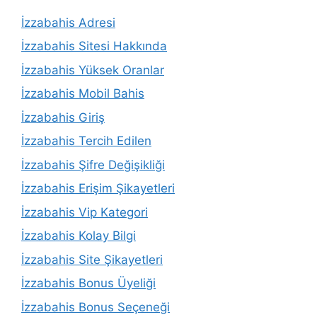
İzzabahis Adresi
İzzabahis Sitesi Hakkında
İzzabahis Yüksek Oranlar
İzzabahis Mobil Bahis
İzzabahis Giriş
İzzabahis Tercih Edilen
İzzabahis Şifre Değişikliği
İzzabahis Erişim Şikayetleri
İzzabahis Vip Kategori
İzzabahis Kolay Bilgi
İzzabahis Site Şikayetleri
İzzabahis Bonus Üyeliği
İzzabahis Bonus Seçeneği