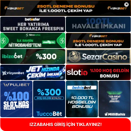
×
IZZABAHIS GİRİŞ İÇİN TIKLAYINIZ!