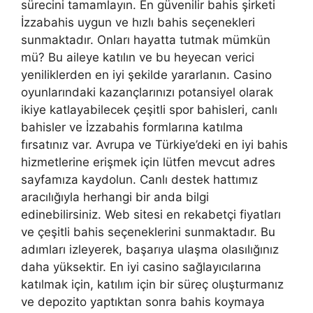
sürecini tamamlayın. En güvenilir bahis şirketi
İzzabahis uygun ve hızlı bahis seçenekleri
sunmaktadır. Onları hayatta tutmak mümkün
mü? Bu aileye katılın ve bu heyecan verici
yeniliklerden en iyi şekilde yararlanın. Casino
oyunlarındaki kazançlarınızı potansiyel olarak
ikiye katlayabilecek çeşitli spor bahisleri, canlı
bahisler ve İzzabahis formlarına katılma
fırsatınız var. Avrupa ve Türkiye’deki en iyi bahis
hizmetlerine erişmek için lütfen mevcut adres
sayfamıza kaydolun. Canlı destek hattımız
aracılığıyla herhangi bir anda bilgi
edinebilirsiniz. Web sitesi en rekabetçi fiyatları
ve çeşitli bahis seçeneklerini sunmaktadır. Bu
adımları izleyerek, başarıya ulaşma olasılığınız
daha yüksektir. En iyi casino sağlayıcılarına
katılmak için, katılım için bir süreç oluşturmanız
ve depozito yaptıktan sonra bahis koymaya