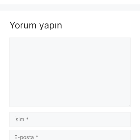
Yorum yapın
Yorum
İsim
E-