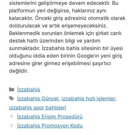
sistemlerini geliştirmeye devam edecektir. Bu
platformun yeri değişirse, haklarınız aynı
kalacaktır. Önceki giriş adresiniz otomatik olarak
doldurulacak ve artık erişemeyeceksiniz.
Beklenmedik sorunları önlemek için şirket canlı
destek hattı üzerinden bilgi ve yardım
sunmaktadır. İzzabahis bahis sitesinin bir üyesi
olduğunu iddia eden birinin Google’ın yeni giriş
adresine girer girmez erişebilmesi şaşırtıcı
değildir.
Kategoriler
İzzabahis
Etiketler
İzzabahis Güncel
,
i̇zzabahis hızlı i̇şlemler
,
i̇zzabahis spor bahisleri
İzzabahis Erişim Prosedürü
İzzabahis Promosyon Kodu