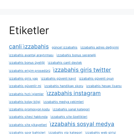
Etiketler
canli i̇zzabahis
güncel i̇zzabahis
i̇zzabahis adres değişimi
i̇zzabahis avantaj araştırması
i̇zzabahis bonus seçeneği
i̇zzabahis bonus üyeliği
i̇zzabahis canli destek
i̇zzabahis giris twitter
i̇zzabahis erişim prosedürü
i̇zzabahis giris yap
i̇zzabahis güvenli kayıt
i̇zzabahis güvenli oyun
i̇zzabahis güvenlir mi
i̇zzabahis handikap skoru
i̇zzabahis hesap lisansı
i̇zzabahis instagram
i̇zzabahis hızlı i̇şlemler
i̇zzabahis kolay bilgi
i̇zzabahis medya çekimleri
i̇zzabahis promosyon kodu
i̇zzabahis sanal kategori
i̇zzabahis sitesi hakkında
i̇zzabahis site özellikleri
i̇zzabahis sosyal medya
i̇zzabahis site şikayetleri
i̇zzabahis spor bahisleri
i̇zzabahis vip kategori
i̇zzabahis web girişi