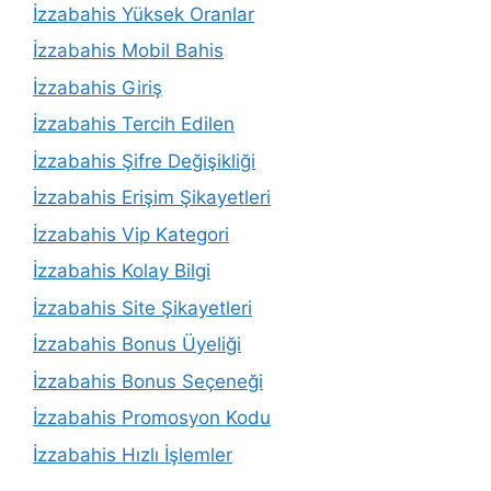
İzzabahis Yüksek Oranlar
İzzabahis Mobil Bahis
İzzabahis Giriş
İzzabahis Tercih Edilen
İzzabahis Şifre Değişikliği
İzzabahis Erişim Şikayetleri
İzzabahis Vip Kategori
İzzabahis Kolay Bilgi
İzzabahis Site Şikayetleri
İzzabahis Bonus Üyeliği
İzzabahis Bonus Seçeneği
İzzabahis Promosyon Kodu
İzzabahis Hızlı İşlemler