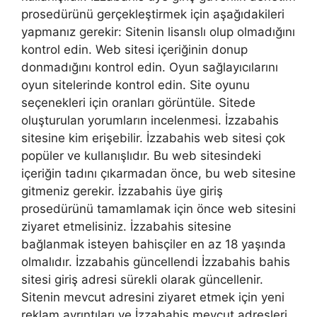
prosedürünü gerçekleştirmek için aşağıdakileri
yapmanız gerekir: Sitenin lisanslı olup olmadığını
kontrol edin. Web sitesi içeriğinin donup
donmadığını kontrol edin. Oyun sağlayıcılarını
oyun sitelerinde kontrol edin. Site oyunu
seçenekleri için oranları görüntüle. Sitede
oluşturulan yorumların incelenmesi. İzzabahis
sitesine kim erişebilir. İzzabahis web sitesi çok
popüler ve kullanışlıdır. Bu web sitesindeki
içeriğin tadını çıkarmadan önce, bu web sitesine
gitmeniz gerekir. İzzabahis üye giriş
prosedürünü tamamlamak için önce web sitesini
ziyaret etmelisiniz. İzzabahis sitesine
bağlanmak isteyen bahisçiler en az 18 yaşında
olmalıdır. İzzabahis güncellendi İzzabahis bahis
sitesi giriş adresi sürekli olarak güncellenir.
Sitenin mevcut adresini ziyaret etmek için yeni
reklam ayrıntıları ve İzzabahis mevcut adresleri