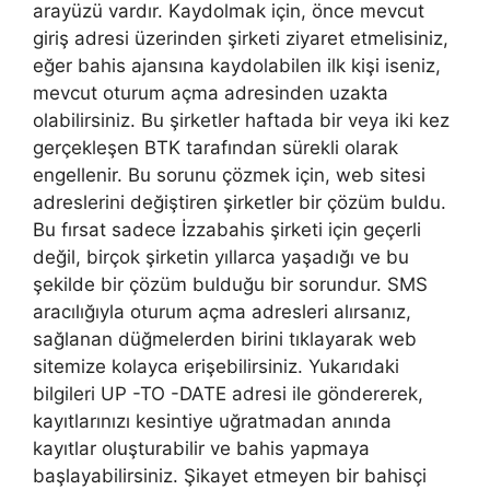
arayüzü vardır. Kaydolmak için, önce mevcut
giriş adresi üzerinden şirketi ziyaret etmelisiniz,
eğer bahis ajansına kaydolabilen ilk kişi iseniz,
mevcut oturum açma adresinden uzakta
olabilirsiniz. Bu şirketler haftada bir veya iki kez
gerçekleşen BTK tarafından sürekli olarak
engellenir. Bu sorunu çözmek için, web sitesi
adreslerini değiştiren şirketler bir çözüm buldu.
Bu fırsat sadece İzzabahis şirketi için geçerli
değil, birçok şirketin yıllarca yaşadığı ve bu
şekilde bir çözüm bulduğu bir sorundur. SMS
aracılığıyla oturum açma adresleri alırsanız,
sağlanan düğmelerden birini tıklayarak web
sitemize kolayca erişebilirsiniz. Yukarıdaki
bilgileri UP -TO -DATE adresi ile göndererek,
kayıtlarınızı kesintiye uğratmadan anında
kayıtlar oluşturabilir ve bahis yapmaya
başlayabilirsiniz. Şikayet etmeyen bir bahisçi