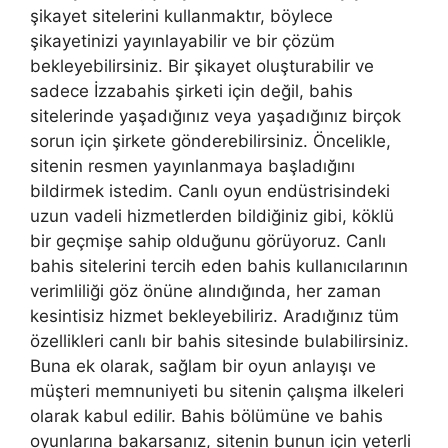
şikayet sitelerini kullanmaktır, böylece
şikayetinizi yayınlayabilir ve bir çözüm
bekleyebilirsiniz. Bir şikayet oluşturabilir ve
sadece İzzabahis şirketi için değil, bahis
sitelerinde yaşadığınız veya yaşadığınız birçok
sorun için şirkete gönderebilirsiniz. Öncelikle,
sitenin resmen yayınlanmaya başladığını
bildirmek istedim. Canlı oyun endüstrisindeki
uzun vadeli hizmetlerden bildiğiniz gibi, köklü
bir geçmişe sahip olduğunu görüyoruz. Canlı
bahis sitelerini tercih eden bahis kullanıcılarının
verimliliği göz önüne alındığında, her zaman
kesintisiz hizmet bekleyebiliriz. Aradığınız tüm
özellikleri canlı bir bahis sitesinde bulabilirsiniz.
Buna ek olarak, sağlam bir oyun anlayışı ve
müşteri memnuniyeti bu sitenin çalışma ilkeleri
olarak kabul edilir. Bahis bölümüne ve bahis
oyunlarına bakarsanız, sitenin bunun için yeterli