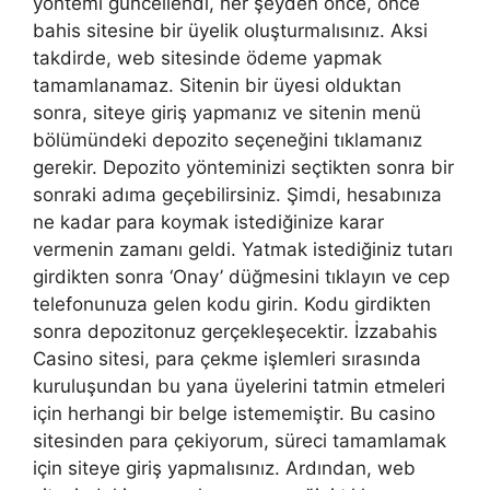
yöntemi güncellendi, her şeyden önce, önce
bahis sitesine bir üyelik oluşturmalısınız. Aksi
takdirde, web sitesinde ödeme yapmak
tamamlanamaz. Sitenin bir üyesi olduktan
sonra, siteye giriş yapmanız ve sitenin menü
bölümündeki depozito seçeneğini tıklamanız
gerekir. Depozito yönteminizi seçtikten sonra bir
sonraki adıma geçebilirsiniz. Şimdi, hesabınıza
ne kadar para koymak istediğinize karar
vermenin zamanı geldi. Yatmak istediğiniz tutarı
girdikten sonra ‘Onay’ düğmesini tıklayın ve cep
telefonunuza gelen kodu girin. Kodu girdikten
sonra depozitonuz gerçekleşecektir. İzzabahis
Casino sitesi, para çekme işlemleri sırasında
kuruluşundan bu yana üyelerini tatmin etmeleri
için herhangi bir belge istememiştir. Bu casino
sitesinden para çekiyorum, süreci tamamlamak
için siteye giriş yapmalısınız. Ardından, web