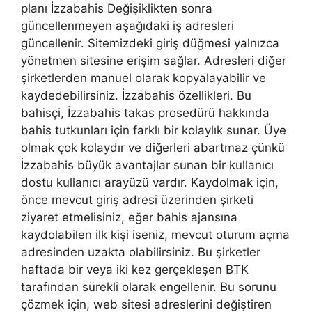
planı İzzabahis Değişiklikten sonra
güncellenmeyen aşağıdaki iş adresleri
güncellenir. Sitemizdeki giriş düğmesi yalnızca
yönetmen sitesine erişim sağlar. Adresleri diğer
şirketlerden manuel olarak kopyalayabilir ve
kaydedebilirsiniz. İzzabahis özellikleri. Bu
bahisçi, İzzabahis takas prosedürü hakkında
bahis tutkunları için farklı bir kolaylık sunar. Üye
olmak çok kolaydır ve diğerleri abartmaz çünkü
İzzabahis büyük avantajlar sunan bir kullanıcı
dostu kullanıcı arayüzü vardır. Kaydolmak için,
önce mevcut giriş adresi üzerinden şirketi
ziyaret etmelisiniz, eğer bahis ajansına
kaydolabilen ilk kişi iseniz, mevcut oturum açma
adresinden uzakta olabilirsiniz. Bu şirketler
haftada bir veya iki kez gerçekleşen BTK
tarafından sürekli olarak engellenir. Bu sorunu
çözmek için, web sitesi adreslerini değiştiren