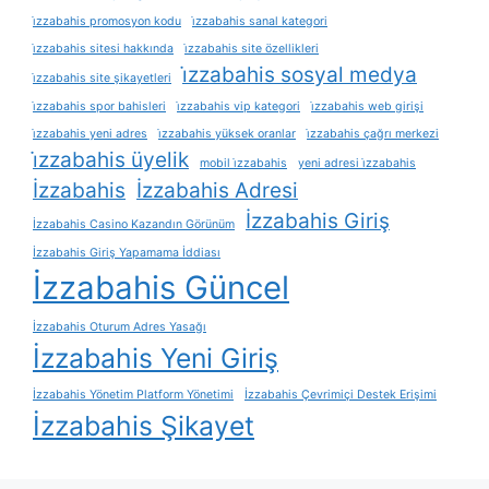
i̇zzabahis promosyon kodu
i̇zzabahis sanal kategori
i̇zzabahis sitesi hakkında
i̇zzabahis site özellikleri
i̇zzabahis sosyal medya
i̇zzabahis site şikayetleri
i̇zzabahis spor bahisleri
i̇zzabahis vip kategori
i̇zzabahis web girişi
i̇zzabahis yeni adres
i̇zzabahis yüksek oranlar
i̇zzabahis çağrı merkezi
i̇zzabahis üyelik
mobil i̇zzabahis
yeni adresi i̇zzabahis
İzzabahis
İzzabahis Adresi
İzzabahis Giriş
İzzabahis Casino Kazandın Görünüm
İzzabahis Giriş Yapamama İddiası
İzzabahis Güncel
İzzabahis Oturum Adres Yasağı
İzzabahis Yeni Giriş
İzzabahis Yönetim Platform Yönetimi
İzzabahis Çevrimiçi Destek Erişimi
İzzabahis Şikayet