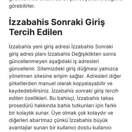
görebilirler.
İzzabahis Sonraki Giriş
Tercih Edilen
İzzabahis yeni giriş adresi İzzabahis Sonraki
giriş adres planı İzzabahis Değişiklikten sonra
güncellenmeyen aşağıdaki iş adresleri
güncellenir. Sitemizdeki giriş düğmesi yalnızca
yönetmen sitesine erişim sağlar. Adresleri diğer
şirketlerden manuel olarak kopyalayabilir ve
kaydedebilirsiniz.
İzzabahis sonraki giriş tercih
edilen
özellikleri. Bu bahisçi, İzzabahis takas
prosedürü hakkında bahis tutkunları için farklı
bir kolaylık sunar. Üye olmak çok kolaydır ve
diğerleri abartmaz çünkü İzzabahis büyük
avantajlar sunan bir kullanıcı dostu kullanıcı