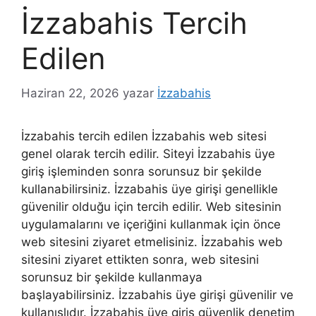
İzzabahis Tercih
Edilen
Haziran 22, 2026
yazar
İzzabahis
İzzabahis tercih edilen İzzabahis web sitesi
genel olarak tercih edilir. Siteyi İzzabahis üye
giriş işleminden sonra sorunsuz bir şekilde
kullanabilirsiniz. İzzabahis üye girişi genellikle
güvenilir olduğu için tercih edilir. Web sitesinin
uygulamalarını ve içeriğini kullanmak için önce
web sitesini ziyaret etmelisiniz. İzzabahis web
sitesini ziyaret ettikten sonra, web sitesini
sorunsuz bir şekilde kullanmaya
başlayabilirsiniz. İzzabahis üye girişi güvenilir ve
kullanışlıdır. İzzabahis üye giriş güvenlik denetim