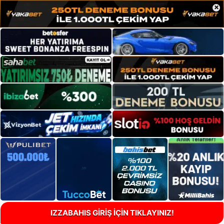
×
IZZABAHIS GİRİŞ İÇİN TIKLAYINIZ!