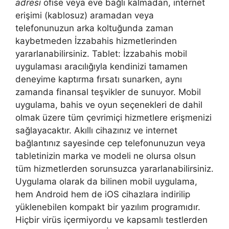
adresi
ofise veya eve bağlı kalmadan, internet
erişimi (kablosuz) aramadan veya
telefonunuzun arka koltuğunda zaman
kaybetmeden İzzabahis hizmetlerinden
yararlanabilirsiniz. Tablet: İzzabahis mobil
uygulaması aracılığıyla kendinizi tamamen
deneyime kaptırma fırsatı sunarken, aynı
zamanda finansal teşvikler de sunuyor. Mobil
uygulama, bahis ve oyun seçenekleri de dahil
olmak üzere tüm çevrimiçi hizmetlere erişmenizi
sağlayacaktır. Akıllı cihazınız ve internet
bağlantınız sayesinde cep telefonunuzun veya
tabletinizin marka ve modeli ne olursa olsun
tüm hizmetlerden sorunsuzca yararlanabilirsiniz.
Uygulama olarak da bilinen mobil uygulama,
hem Android hem de iOS cihazlara indirilip
yüklenebilen kompakt bir yazılım programıdır.
Hiçbir virüs içermiyordu ve kapsamlı testlerden