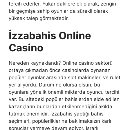
tercih ederler. Yukarıdakilere ek olarak, zengin
bir geçmişe sahip oyunlar da sürekli olarak
yüksek talep görmektedir.
İzzabahis Online
Casino
Nereden kaynaklandı? Online casino sektörü
ortaya çıkmadan önce casinolarda oynanan
popüler oyunlar arasında slot makineleri ve rulet
yer alıyordu. Durum ne olursa olsun, bu
oyunlara yönelik önemli miktarda oyuncu tercihi
var. Bu sitedeki popüler bahislerden elde edilen
kazançların bunlardan etkilenmediğini akılda
tutmak önemlidir. İzzabahis yaptığı bahis
seçimleri, popülerliklerine bakılmaksızın karlı
sonuçlar vermeye devam ediyor. Israrlı