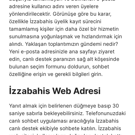
adresine kullanıcı adını veren üyelere
yönlendirilecektir. Görünüşe göre bu karar,
özellikle İzzabahis üyelik kayıt sürecini
tamamlamış kişiler için daha özel bir hizmetin
sunulmasına yoğunlaşmak ve hızlandırmak için
alındı. Yaklaşan toplantımızın gündemi nedir?
Yeni e-posta adresinizle ana sayfayı ziyaret
edin, canlı destek paranızın sağ alt köşesinde
bulunan seçim formunu doldurun, sohbet
özelliğine erişin ve gerekli bilgileri girin.
İzzabahis Web Adresi
Yanıt almak için belirlenen düğmeye basıp 30
saniye sabırla bekleyebilirsiniz. Telefonunuzdaki
canlı sohbet uygulaması aracılığıyla İzzabahis
canlı destek ekibiyle sohbete katılın. İzzabahis