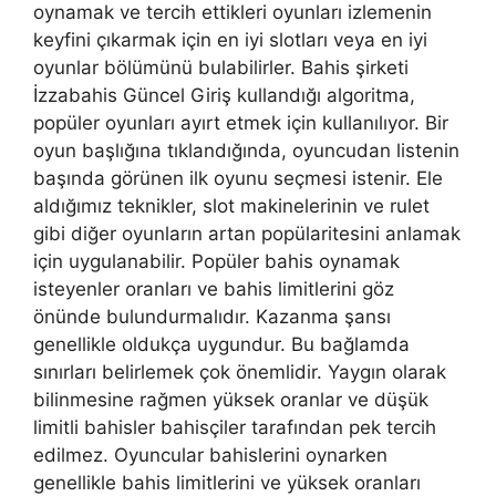
oynamak ve tercih ettikleri oyunları izlemenin
keyfini çıkarmak için en iyi slotları veya en iyi
oyunlar bölümünü bulabilirler. Bahis şirketi
İzzabahis Güncel Giriş kullandığı algoritma,
popüler oyunları ayırt etmek için kullanılıyor. Bir
oyun başlığına tıklandığında, oyuncudan listenin
başında görünen ilk oyunu seçmesi istenir. Ele
aldığımız teknikler, slot makinelerinin ve rulet
gibi diğer oyunların artan popülaritesini anlamak
için uygulanabilir. Popüler bahis oynamak
isteyenler oranları ve bahis limitlerini göz
önünde bulundurmalıdır. Kazanma şansı
genellikle oldukça uygundur. Bu bağlamda
sınırları belirlemek çok önemlidir. Yaygın olarak
bilinmesine rağmen yüksek oranlar ve düşük
limitli bahisler bahisçiler tarafından pek tercih
edilmez. Oyuncular bahislerini oynarken
genellikle bahis limitlerini ve yüksek oranları