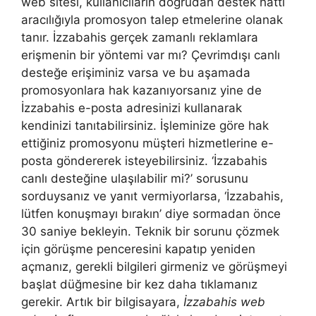
web sitesi, kullanıcıların doğrudan destek hattı
aracılığıyla promosyon talep etmelerine olanak
tanır. İzzabahis gerçek zamanlı reklamlara
erişmenin bir yöntemi var mı? Çevrimdışı canlı
desteğe erişiminiz varsa ve bu aşamada
promosyonlara hak kazanıyorsanız yine de
İzzabahis e-posta adresinizi kullanarak
kendinizi tanıtabilirsiniz. İşleminize göre hak
ettiğiniz promosyonu müşteri hizmetlerine e-
posta göndererek isteyebilirsiniz. ‘İzzabahis
canlı desteğine ulaşılabilir mi?’ sorusunu
sorduysanız ve yanıt vermiyorlarsa, ‘İzzabahis,
lütfen konuşmayı bırakın’ diye sormadan önce
30 saniye bekleyin. Teknik bir sorunu çözmek
için görüşme penceresini kapatıp yeniden
açmanız, gerekli bilgileri girmeniz ve görüşmeyi
başlat düğmesine bir kez daha tıklamanız
gerekir. Artık bir bilgisayara,
İzzabahis web