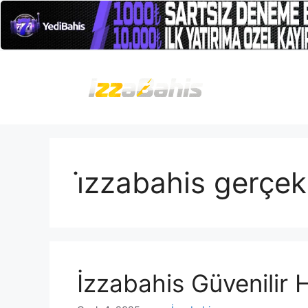
İçeriğe
atla
i̇zzabahis gerçe
İzzabahis Güvenilir 