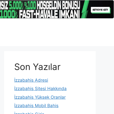
Son Yazılar
İzzabahis Adresi
İzzabahis Sitesi Hakkında
İzzabahis Yüksek Oranlar
İzzabahis Mobil Bahis