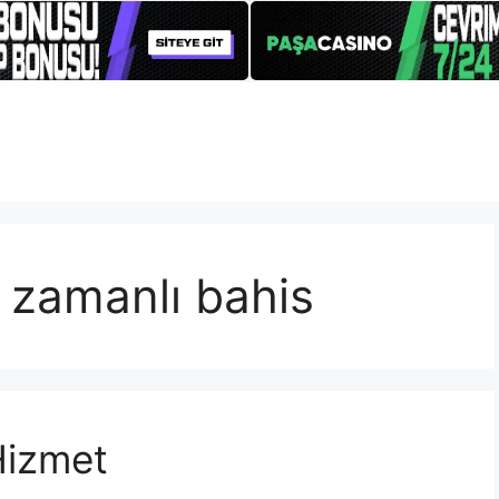
k zamanlı bahis
Hizmet