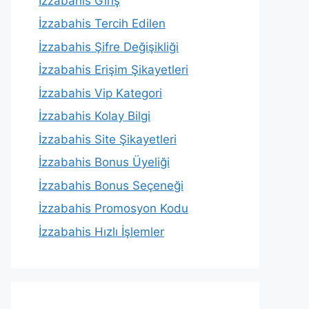
İzzabahis Giriş
İzzabahis Tercih Edilen
İzzabahis Şifre Değişikliği
İzzabahis Erişim Şikayetleri
İzzabahis Vip Kategori
İzzabahis Kolay Bilgi
İzzabahis Site Şikayetleri
İzzabahis Bonus Üyeliği
İzzabahis Bonus Seçeneği
İzzabahis Promosyon Kodu
İzzabahis Hızlı İşlemler