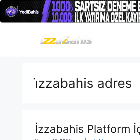
İçeriğe
atla
i̇zzabahis adres
İzzabahis Platform İç