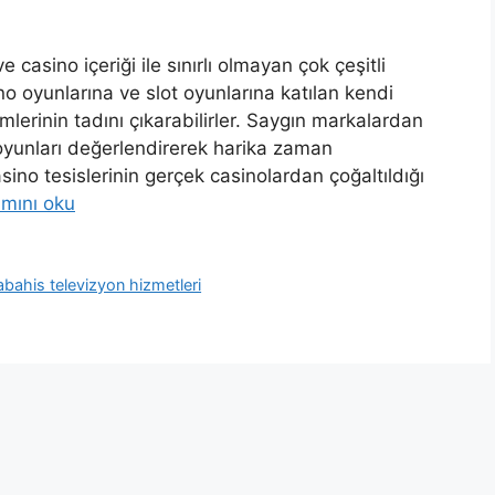
 casino içeriği ile sınırlı olmayan çok çeşitli
no oyunlarına ve slot oyunlarına katılan kendi
mlerinin tadını çıkarabilirler. Saygın markalardan
oyunları değerlendirerek harika zaman
asino tesislerinin gerçek casinolardan çoğaltıldığı
mını oku
zabahis televizyon hizmetleri