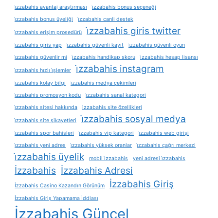
i̇zzabahis avantaj araştırması
i̇zzabahis bonus seçeneği
i̇zzabahis bonus üyeliği
i̇zzabahis canli destek
i̇zzabahis giris twitter
i̇zzabahis erişim prosedürü
i̇zzabahis giris yap
i̇zzabahis güvenli kayıt
i̇zzabahis güvenli oyun
i̇zzabahis güvenlir mi
i̇zzabahis handikap skoru
i̇zzabahis hesap lisansı
i̇zzabahis instagram
i̇zzabahis hızlı i̇şlemler
i̇zzabahis kolay bilgi
i̇zzabahis medya çekimleri
i̇zzabahis promosyon kodu
i̇zzabahis sanal kategori
i̇zzabahis sitesi hakkında
i̇zzabahis site özellikleri
i̇zzabahis sosyal medya
i̇zzabahis site şikayetleri
i̇zzabahis spor bahisleri
i̇zzabahis vip kategori
i̇zzabahis web girişi
i̇zzabahis yeni adres
i̇zzabahis yüksek oranlar
i̇zzabahis çağrı merkezi
i̇zzabahis üyelik
mobil i̇zzabahis
yeni adresi i̇zzabahis
İzzabahis
İzzabahis Adresi
İzzabahis Giriş
İzzabahis Casino Kazandın Görünüm
İzzabahis Giriş Yapamama İddiası
İzzabahis Güncel