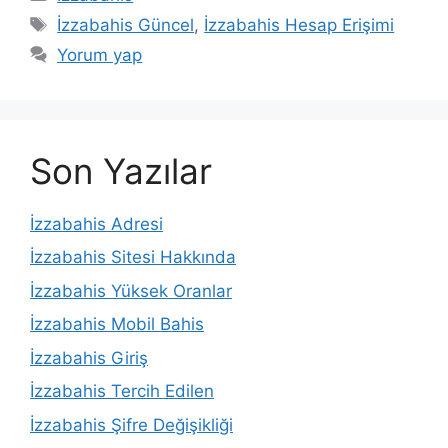
Etiketler
İzzabahis Güncel
,
İzzabahis Hesap Erişimi
Yorum yap
Son Yazılar
İzzabahis Adresi
İzzabahis Sitesi Hakkında
İzzabahis Yüksek Oranlar
İzzabahis Mobil Bahis
İzzabahis Giriş
İzzabahis Tercih Edilen
İzzabahis Şifre Değişikliği