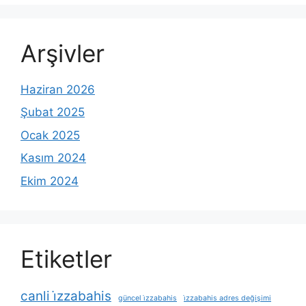
Arşivler
Haziran 2026
Şubat 2025
Ocak 2025
Kasım 2024
Ekim 2024
Etiketler
canli i̇zzabahis
güncel i̇zzabahis
i̇zzabahis adres değişimi