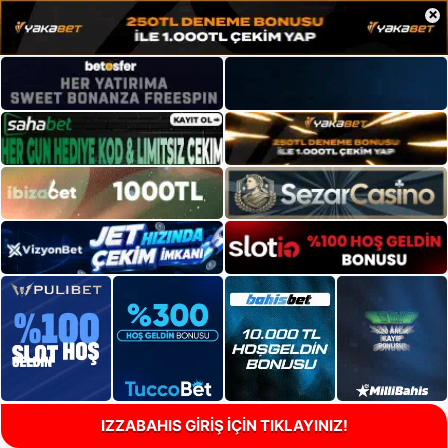
×
IZZABAHIS GİRİŞ İÇİN TIKLAYINIZ!