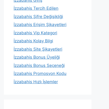
İzzabahis Giriş
İzzabahis Tercih Edilen
İzzabahis Şifre Değişikliği
İzzabahis Erişim Şikayetleri
İzzabahis Vip Kategori
İzzabahis Kolay Bilgi
İzzabahis Site Şikayetleri
İzzabahis Bonus Üyeliği
İzzabahis Bonus Seçeneği
İzzabahis Promosyon Kodu
İzzabahis Hızlı İşlemler