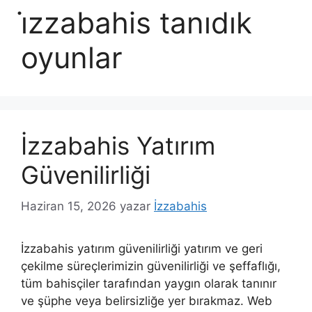
i̇zzabahis tanıdık
oyunlar
İzzabahis Yatırım
Güvenilirliği
Haziran 15, 2026
yazar
İzzabahis
İzzabahis yatırım güvenilirliği yatırım ve geri
çekilme süreçlerimizin güvenilirliği ve şeffaflığı,
tüm bahisçiler tarafından yaygın olarak tanınır
ve şüphe veya belirsizliğe yer bırakmaz. Web