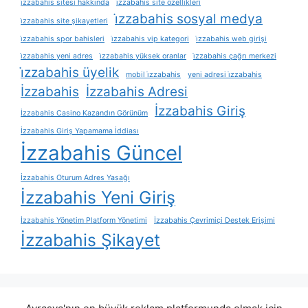
i̇zzabahis sitesi hakkında
i̇zzabahis site özellikleri
i̇zzabahis sosyal medya
i̇zzabahis site şikayetleri
i̇zzabahis spor bahisleri
i̇zzabahis vip kategori
i̇zzabahis web girişi
i̇zzabahis yeni adres
i̇zzabahis yüksek oranlar
i̇zzabahis çağrı merkezi
i̇zzabahis üyelik
mobil i̇zzabahis
yeni adresi i̇zzabahis
İzzabahis
İzzabahis Adresi
İzzabahis Giriş
İzzabahis Casino Kazandın Görünüm
İzzabahis Giriş Yapamama İddiası
İzzabahis Güncel
İzzabahis Oturum Adres Yasağı
İzzabahis Yeni Giriş
İzzabahis Yönetim Platform Yönetimi
İzzabahis Çevrimiçi Destek Erişimi
İzzabahis Şikayet