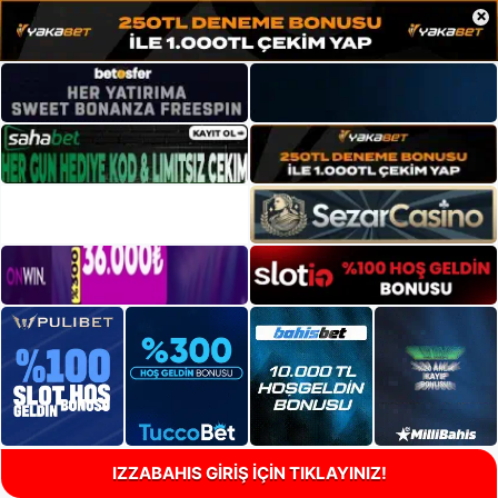
×
IZZABAHIS GİRİŞ İÇİN TIKLAYINIZ!