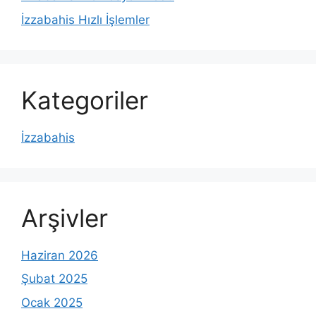
İzzabahis Hızlı İşlemler
Kategoriler
İzzabahis
Arşivler
Haziran 2026
Şubat 2025
Ocak 2025