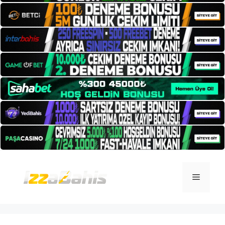
İçeriğe
atla
Menü