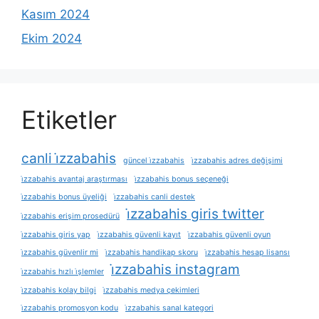
Kasım 2024
Ekim 2024
Etiketler
canli i̇zzabahis
güncel i̇zzabahis
i̇zzabahis adres değişimi
i̇zzabahis avantaj araştırması
i̇zzabahis bonus seçeneği
i̇zzabahis bonus üyeliği
i̇zzabahis canli destek
i̇zzabahis giris twitter
i̇zzabahis erişim prosedürü
i̇zzabahis giris yap
i̇zzabahis güvenli kayıt
i̇zzabahis güvenli oyun
i̇zzabahis güvenlir mi
i̇zzabahis handikap skoru
i̇zzabahis hesap lisansı
i̇zzabahis instagram
i̇zzabahis hızlı i̇şlemler
i̇zzabahis kolay bilgi
i̇zzabahis medya çekimleri
i̇zzabahis promosyon kodu
i̇zzabahis sanal kategori