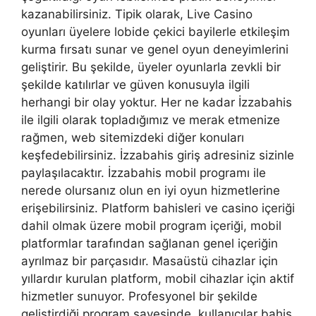
kazanabilirsiniz. Tipik olarak, Live Casino
oyunları üyelere lobide çekici bayilerle etkileşim
kurma fırsatı sunar ve genel oyun deneyimlerini
geliştirir. Bu şekilde, üyeler oyunlarla zevkli bir
şekilde katılırlar ve güven konusuyla ilgili
herhangi bir olay yoktur. Her ne kadar İzzabahis
ile ilgili olarak topladığımız ve merak etmenize
rağmen, web sitemizdeki diğer konuları
keşfedebilirsiniz. İzzabahis giriş adresiniz sizinle
paylaşılacaktır. İzzabahis mobil programı ile
nerede olursanız olun en iyi oyun hizmetlerine
erişebilirsiniz. Platform bahisleri ve casino içeriği
dahil olmak üzere mobil program içeriği, mobil
platformlar tarafından sağlanan genel içeriğin
ayrılmaz bir parçasıdır. Masaüstü cihazlar için
yıllardır kurulan platform, mobil cihazlar için aktif
hizmetler sunuyor. Profesyonel bir şekilde
geliştirdiği program sayesinde, kullanıcılar bahis