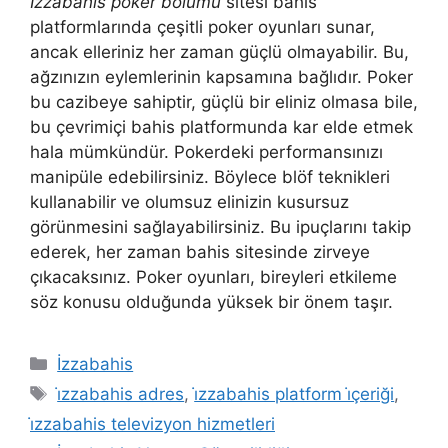
İzzabahis poker bölümü
sitesi bahis
platformlarında çeşitli poker oyunları sunar,
ancak elleriniz her zaman güçlü olmayabilir. Bu,
ağzınızın eylemlerinin kapsamına bağlıdır. Poker
bu cazibeye sahiptir, güçlü bir eliniz olmasa bile,
bu çevrimiçi bahis platformunda kar elde etmek
hala mümkündür. Pokerdeki performansınızı
manipüle edebilirsiniz. Böylece blöf teknikleri
kullanabilir ve olumsuz elinizin kusursuz
görünmesini sağlayabilirsiniz. Bu ipuçlarını takip
ederek, her zaman bahis sitesinde zirveye
çıkacaksınız. Poker oyunları, bireyleri etkileme
söz konusu olduğunda yüksek bir önem taşır.
Kategoriler
İzzabahis
Etiketler
i̇zzabahis adres
,
i̇zzabahis platform i̇çeriği
,
i̇zzabahis televizyon hizmetleri