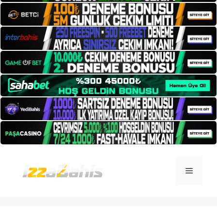
İçeriğe
atla
Menü