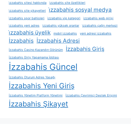
i̇zzabahis sitesi hakkında
i̇zzabahis site özellikleri
i̇zzabahis sosyal medya
i̇zzabahis site şikayetleri
i̇zzabahis spor bahisleri
i̇zzabahis vip kategori
i̇zzabahis web girişi
i̇zzabahis yeni adres
i̇zzabahis yüksek oranlar
i̇zzabahis çağrı merkezi
i̇zzabahis üyelik
mobil i̇zzabahis
yeni adresi i̇zzabahis
İzzabahis
İzzabahis Adresi
İzzabahis Giriş
İzzabahis Casino Kazandın Görünüm
İzzabahis Giriş Yapamama İddiası
İzzabahis Güncel
İzzabahis Oturum Adres Yasağı
İzzabahis Yeni Giriş
İzzabahis Yönetim Platform Yönetimi
İzzabahis Çevrimiçi Destek Erişimi
İzzabahis Şikayet