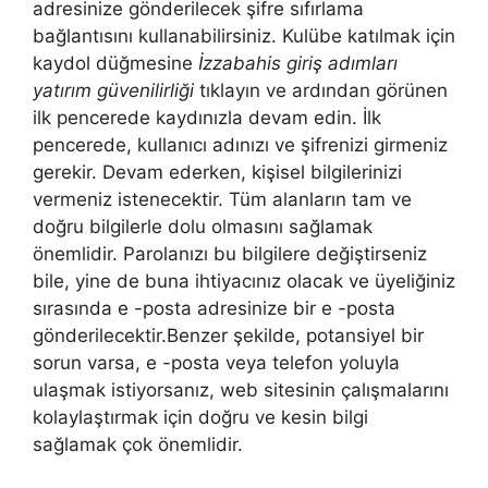
adresinize gönderilecek şifre sıfırlama
bağlantısını kullanabilirsiniz. Kulübe katılmak için
kaydol düğmesine
İzzabahis giriş adımları
yatırım güvenilirliği
tıklayın ve ardından görünen
ilk pencerede kaydınızla devam edin. İlk
pencerede, kullanıcı adınızı ve şifrenizi girmeniz
gerekir. Devam ederken, kişisel bilgilerinizi
vermeniz istenecektir. Tüm alanların tam ve
doğru bilgilerle dolu olmasını sağlamak
önemlidir. Parolanızı bu bilgilere değiştirseniz
bile, yine de buna ihtiyacınız olacak ve üyeliğiniz
sırasında e -posta adresinize bir e -posta
gönderilecektir.Benzer şekilde, potansiyel bir
sorun varsa, e -posta veya telefon yoluyla
ulaşmak istiyorsanız, web sitesinin çalışmalarını
kolaylaştırmak için doğru ve kesin bilgi
sağlamak çok önemlidir.