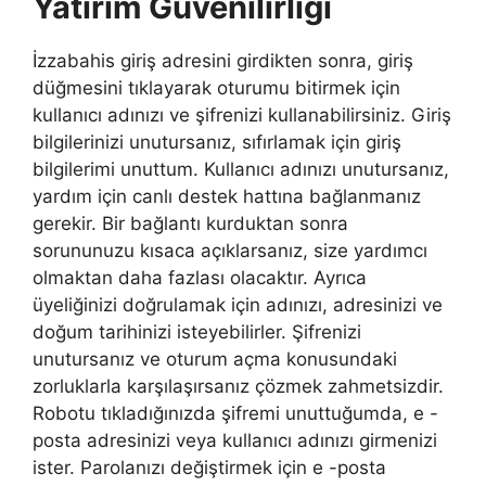
Yatırım Güvenilirliği
İzzabahis giriş adresini girdikten sonra, giriş
düğmesini tıklayarak oturumu bitirmek için
kullanıcı adınızı ve şifrenizi kullanabilirsiniz. Giriş
bilgilerinizi unutursanız, sıfırlamak için giriş
bilgilerimi unuttum. Kullanıcı adınızı unutursanız,
yardım için canlı destek hattına bağlanmanız
gerekir. Bir bağlantı kurduktan sonra
sorununuzu kısaca açıklarsanız, size yardımcı
olmaktan daha fazlası olacaktır. Ayrıca
üyeliğinizi doğrulamak için adınızı, adresinizi ve
doğum tarihinizi isteyebilirler. Şifrenizi
unutursanız ve oturum açma konusundaki
zorluklarla karşılaşırsanız çözmek zahmetsizdir.
Robotu tıkladığınızda şifremi unuttuğumda, e -
posta adresinizi veya kullanıcı adınızı girmenizi
ister. Parolanızı değiştirmek için e -posta