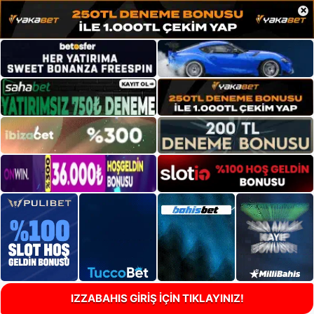
×
IZZABAHIS GİRİŞ İÇİN TIKLAYINIZ!