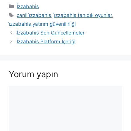
Kategoriler
İzzabahis
Etiketler
canli i̇zzabahis
,
i̇zzabahis tanıdık oyunlar
,
i̇zzabahis yatırım güvenilirliği
İzzabahis Son Güncellemeler
İzzabahis Platform İçeriği
Yorum yapın
Yorum