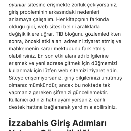
oyunlar
sitesine erişmekte zorluk çekiyorsanız,
giriş probleminin arkasındaki nedenleri
anlamaya çalışalım. Her kitapçının farkında
olduğu gibi, web sitesi belirli aralıklarla
değişikliklere uğrar. TIB bloğunu gözlemledikten
sonra, önceki etki alanı adresini ziyaret etmiş ve
mahkemenin karar mektubunu fark etmiş
olabilirsiniz. En son etki alanı adı bilgilerine
erişmek ve yeni adrese gitmek için düğmemizi
kullanmak için lütfen web sitemizi ziyaret edin.
Siteye erişemiyorsanız, giriş bilgilerinizi unutmuş
olmanız mümkündür, ancak bu noktada tek
yapmanız gereken şifrenizi güncellemektir.
Kullanıcı adınızı hatırlayamıyorsanız, canlı
destek hattına bağlanarak yardım alabilirsiniz.
İzzabahis Giriş Adımları