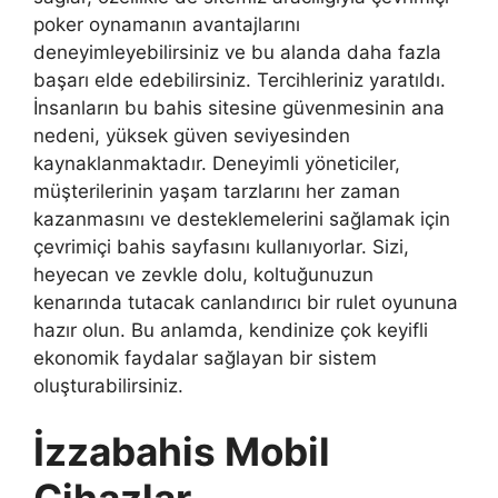
poker oynamanın avantajlarını
deneyimleyebilirsiniz ve bu alanda daha fazla
başarı elde edebilirsiniz. Tercihleriniz yaratıldı.
İnsanların bu bahis sitesine güvenmesinin ana
nedeni, yüksek güven seviyesinden
kaynaklanmaktadır. Deneyimli yöneticiler,
müşterilerinin yaşam tarzlarını her zaman
kazanmasını ve desteklemelerini sağlamak için
çevrimiçi bahis sayfasını kullanıyorlar. Sizi,
heyecan ve zevkle dolu, koltuğunuzun
kenarında tutacak canlandırıcı bir rulet oyununa
hazır olun. Bu anlamda, kendinize çok keyifli
ekonomik faydalar sağlayan bir sistem
oluşturabilirsiniz.
İzzabahis Mobil