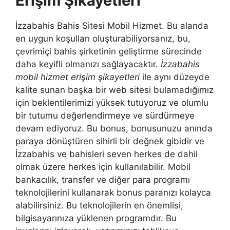
Erişim Şikayetleri
İzzabahis Bahis Sitesi Mobil Hizmet. Bu alanda
en uygun koşulları oluşturabiliyorsanız, bu,
çevrimiçi bahis şirketinin geliştirme sürecinde
daha keyifli olmanızı sağlayacaktır.
İzzabahis
mobil hizmet erişim şikayetleri
ile aynı düzeyde
kalite sunan başka bir web sitesi bulamadığımız
için beklentilerimizi yüksek tutuyoruz ve olumlu
bir tutumu değerlendirmeye ve sürdürmeye
devam ediyoruz. Bu bonus, bonusunuzu anında
paraya dönüştüren sihirli bir değnek gibidir ve
İzzabahis ve bahisleri seven herkes de dahil
olmak üzere herkes için kullanılabilir. Mobil
bankacılık, transfer ve diğer para programı
teknolojilerini kullanarak bonus paranızı kolayca
alabilirsiniz. Bu teknolojilerin en önemlisi,
bilgisayarınıza yüklenen programdır. Bu