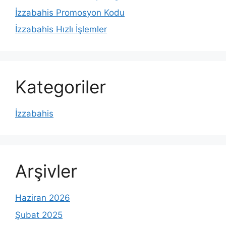
İzzabahis Promosyon Kodu
İzzabahis Hızlı İşlemler
Kategoriler
İzzabahis
Arşivler
Haziran 2026
Şubat 2025