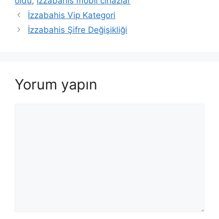
oldu
,
i̇zzabahis mobil cihazlar
İzzabahis Vip Kategori
İzzabahis Şifre Değişikliği
Yorum yapın
Yorum