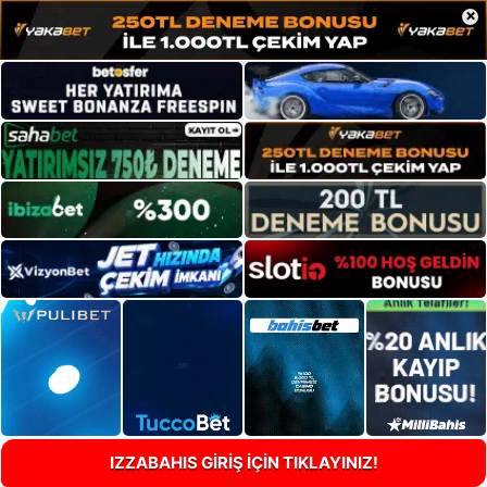
×
IZZABAHIS GİRİŞ İÇİN TIKLAYINIZ!